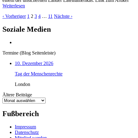
einem der unsichersten Länder Lateinamerikas. Link zum Artikel
Weiterlesen
‹ Vorheriger
1
2
3
4
…
11
Nächste ›
Soziale Medien
Termine (Blog Seitenleiste)
10. Dezember 2026
Tag der Menschenrechte
London
Ältere Beiträge
Ältere
Beiträge
Fußbereich
Impressum
Datenschutz
Mitglied werden