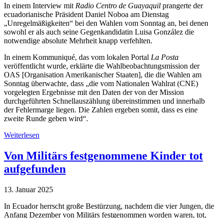
In einem Interview mit
Radio Centro de Guayaquil
prangerte der
ecuadorianische Präsident Daniel Noboa am Dienstag
„Unregelmäßigkeiten“ bei den Wahlen vom Sonntag an, bei denen
sowohl er als auch seine Gegenkandidatin Luisa González die
notwendige absolute Mehrheit knapp verfehlten.
In einem Kommuniqué, das vom lokalen Portal
La Posta
veröffentlicht wurde, erklärte die Wahlbeobachtungsmission der
OAS [Organisation Amerikanischer Staaten], die die Wahlen am
Sonntag überwachte, dass „die vom Nationalen Wahlrat (CNE)
vorgelegten Ergebnisse mit den Daten der von der Mission
durchgeführten Schnellauszählung übereinstimmen und innerhalb
der Fehlermarge liegen. Die Zahlen ergeben somit, dass es eine
zweite Runde geben wird“.
Weiterlesen
Von Militärs festgenommene Kinder tot
aufgefunden
13. Januar 2025
In Ecuador herrscht große Bestürzung, nachdem die vier Jungen, die
Anfang Dezember von Militärs festgenommen worden waren, tot,