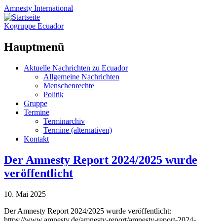
Amnesty
International
Kogruppe Ecuador
Hauptmenü
Zum
Aktuelle Nachrichten zu Ecuador
Inhalt
Allgemeine Nachrichten
springen
Menschenrechte
Politik
Gruppe
Termine
Terminarchiv
Termine (alternativen)
Kontakt
Der Amnesty Report 2024/2025 wurde
veröffentlicht
10. Mai 2025
Der Amnesty Report 2024/2025 wurde veröffentlicht:
https://www.amnesty.de/amnesty-report/amnesty-report-2024-