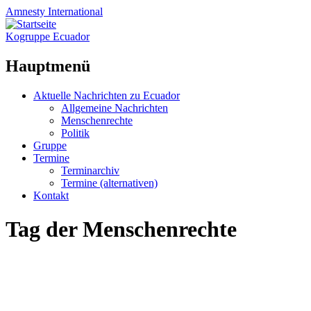
Amnesty
International
Kogruppe Ecuador
Hauptmenü
Zum
Aktuelle Nachrichten zu Ecuador
Inhalt
Allgemeine Nachrichten
springen
Menschenrechte
Politik
Gruppe
Termine
Terminarchiv
Termine (alternativen)
Kontakt
Tag der Menschenrechte