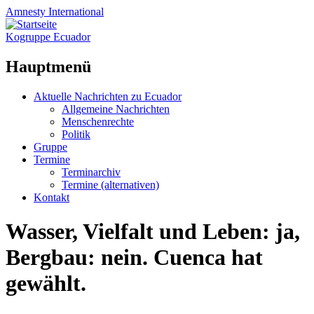
Amnesty
International
Kogruppe Ecuador
Hauptmenü
Zum
Aktuelle Nachrichten zu Ecuador
Inhalt
Allgemeine Nachrichten
springen
Menschenrechte
Politik
Gruppe
Termine
Terminarchiv
Termine (alternativen)
Kontakt
Wasser, Vielfalt und Leben: ja,
Bergbau: nein. Cuenca hat
gewählt.