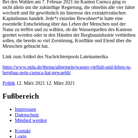
Bei den Wahlen am 7. Februar 2021 im Kanton Cuenca ging es
nicht allein um die zukünftige Regierung, die ohnehin alle vier Jahre
wechselt und für gewöhnlich im Interesse des extraktivistischen
Kapitalismus handelt. Jede*r einzelne Bewohner*in hatte eine
essentielle Entscheidung über das Leben der Menschen und der
Natur zu treffen und zu wählen, ob die Wasserquellen des Kantons
gerettet werden oder in den Händen der Bergbauindustrie verbleiben
sollen, die bereits so viel Zerstörung, Konflikte und Elend über die
Menschen gebracht hat.
Link zum Artikel des Nachrichtenpools Lateinamerika
https://www.npla.de/thema/allgemein/wasser-vielfalt-und-leben-ja-
bergbau-nein-cuenca-hat-gewaehlt/
Politik
12. März 2021
12. März 2021
Fußbereich
Impressum
Datenschutz
Mitglied werden
Kontakt
Login